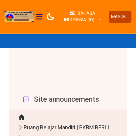
Lewati ke konten utama
BAHASA
MASUK
INDONESIA ‎(ID)‎
PANEL SAMPING
RI PKBM BERLIAN AKREDITASI B NPSN P2965338
Site announcements
Ruang Belajar Mandiri | PKBM BERLIAN