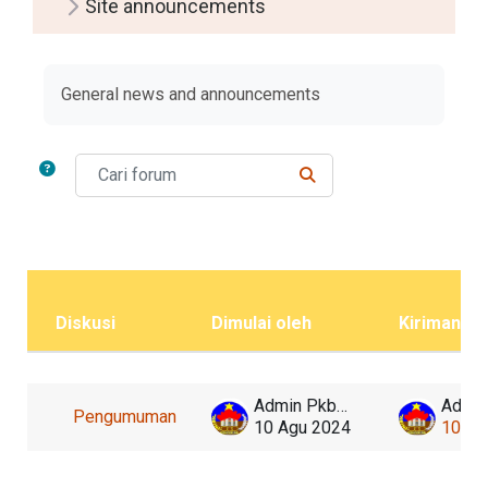
Site announcements
Syarat penyelesaian
General news and announcements
Cari forum
CARI FORUM
Diskusi
Dimulai oleh
Kiriman te
Status
Daftar diskusi. Menampilkan 1 dari 1 d
Admin Pkbmberlian
Pengumuman
10 Agu 2024
10 Ag