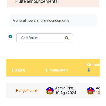
Site announcements
Syarat penyelesaian
General news and announcements
Cari forum
CARI FORUM
Kiriman te
Diskusi
Dimulai oleh
Status
Daftar diskusi. Menampilkan 1 dari 1 d
Admin Pkbmberlian
Pengumuman
10 Agu 2024
10 Ag