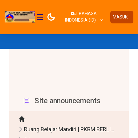
Lewati ke konten utama
BAHASA
MASUK
INDONESIA ‎(ID)‎
PANEL SAMPING
ESERTA DIDIK BARU TAHUN AJARAN 2025/2026 SEGERA DA
Site announcements
Ruang Belajar Mandiri | PKBM BERLIAN